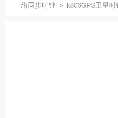
络同步时钟
> k806GPS卫