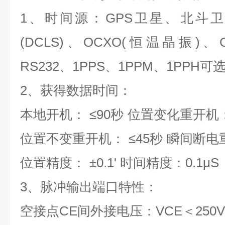
1
、时间源：
GPS
卫星、北斗卫
(DCLS)
、
OCXO(
恒温晶振
)
、
RS232
、
1PPS
、
1PPM
、
1PPH
可
2
、获得数据时间：
本地开机：
≤
90
秒
位置变化重开机
位置不变重开机：
≤
45
秒
瞬间断电
位置精度：
±
0.1'
时间精度：
0.1
μ
S
3
、脉冲输出端口特性：
空接点
CE
间外接电压：
VCE
＜
250V