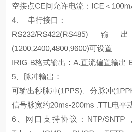
空接点
CE
间允许电流：
ICE
＜
100m
4
、
串行接口：
RS232/RS422(RS485)
输出
(1200,2400,4800,9600)
可设置
IRIG-B
格式输出：
A.
直流偏置输出
5
、脉冲输出：
可输出秒脉冲
(1PPS)
、分脉冲
(1PP
信号脉宽约
20ms-200ms ,TTL
电平
6
、网口支持协议：
NTP/SNTP