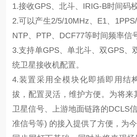
1.
接收
GPS
、北斗、
IRIG-B
时间码
2.
可以产生
2/5/10MHz
、
E1
、
1PPS
NTP
、
PTP
、
DCF77
等时间频率信
3.
支持单
GPS
、单北斗、双
GPS
、
统卫星接收机配置。
4.
装置采用全模块化即插即用结
拔，配置灵活，维护方便。为将来
卫星信号、上游地面链路的
DCLS
准信号等
)
的接入提供了方便，为