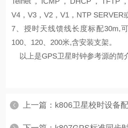
Telnet
，
ICMP
，
DHCP
，
TFTP
V4
，
V3
，
V2
，
V1
，
NTP SERVER
7
、授时天线馈线长度标配
30m,
100
、
120
、
200
米
,
含安装支架。
以上是
GPS
卫星时钟参考源的简
上一篇：
k806卫星校时设备
下一篇：
k807GPS标准同