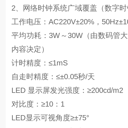
2
、网络时钟系统
广域覆盖
（数字时
工作电压：
AC220V
±
20%
，
50Hz
±
1
平均功耗：
3W
～
30W
（由数码管大
内容决定）
计时精度：
≤1mS
自走时精度：≤±
0.05
秒
/
天
LED
显示屏发光强度：
≥200cd/m2
对比度：
≥10
：
1
LED
显示可视角度
≥
±
75
°