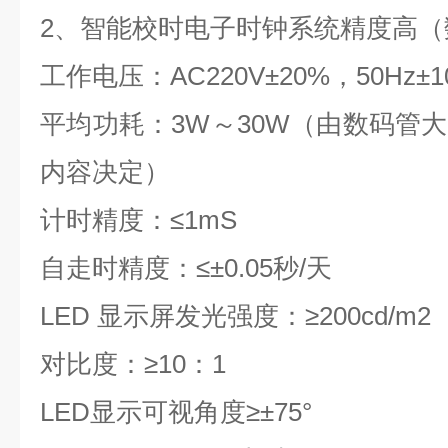
2
、智能校时电子时钟系统
精度高
（
工作电压：
AC220V
±
20%
，
50Hz
±
1
平均功耗：
3W
～
30W
（由数码管大
内容决定）
计时精度：
≤1mS
自走时精度：≤±
0.05
秒
/
天
LED
显示屏发光强度：
≥200cd/m2
对比度：
≥10
：
1
LED
显示可视角度
≥
±
75
°