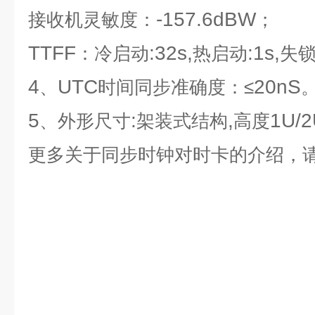
-157.6dBW
接收机灵敏度：
；
TTFF
:32s,
:1s,
：冷启动
热启动
失
4
UTC
20nS
、
时间同步准确度：≤
5
:
,
1U/2
、外形尺寸
架装式结构
高度
更多关于
同步时钟对时卡
的介绍，