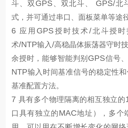
GPS
GPS/
斗、双
、双北斗、
北
式，并可通过串口、面板菜单等途
6
GPS
/
应用
授时技术
北斗授时
/NTP
/
术
输入
高稳晶体振荡器守时
GPS
余授时，能够智能判别
信号
NTP
输入时间基准信号的稳定性和
基准配置方法。
7
具有多个物理隔离的相互独立的
MAC
口具有独立的
地址），多个
用，可以用在不断增长变化的网络