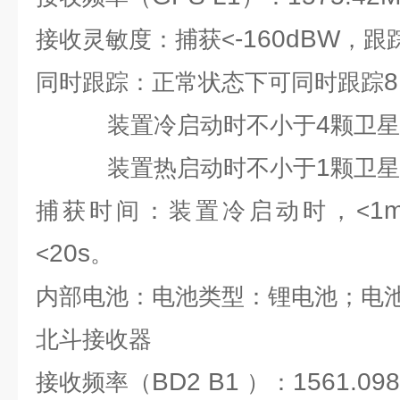
-160dBW
接收灵敏度：捕获<
，跟
8
同时跟踪：正常状态下可同时跟踪
4
装置冷启动时不小于
颗卫星
1
装置热启动时不小于
颗卫星
1m
捕获时间：装置冷启动时，<
20s
<
。
内部电池：电池类型：锂电池；电池
北斗接收器
BD2 B1
1561.098
接收频率（
）：