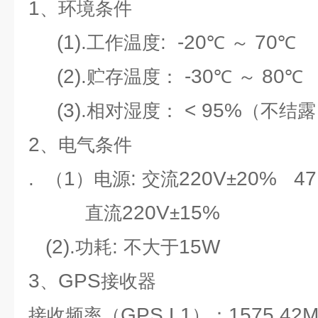
1
、环境条件
(1).
: -20
70
工作温度
℃
～
℃
(2).
-30
80
贮存温度：
℃
～
℃
(3).
< 95%
相对湿度：
（不结露
2
、电气条件
.
1
:
220V
20% 4
（
）电源
交流
±
220V
15%
直流
±
(2).
:
15W
功耗
不大于
3
GPS
、
接收器
GPS L1
1575.42
接收频率（
）：