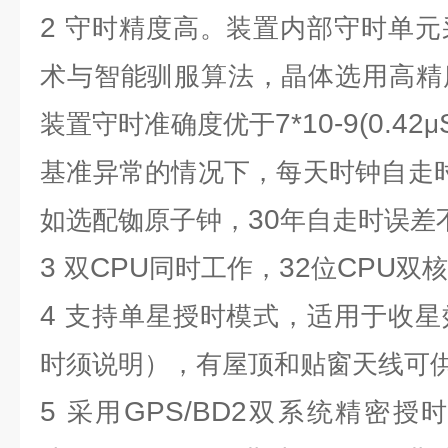
2
守时精度高。装置内部守时单元
术与智能驯服算法，晶体选用高精
7*10-9(0.42
装置守时准确度优于
μ
基准异常的情况下，每天时钟自走
30
如选配铷原子钟，
年自走时误差
3
CPU
32
CPU
双
同时工作，
位
双核
4
支持单星授时模式，适用于收星
时须说明），有屋顶和贴窗天线可
5
GPS/BD2
采用
双系统精密授