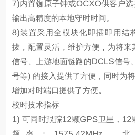
7)
OCXO
内置铷原子钟或
供客户选
输出高精度的本地守时时间。
8)
装置采用全模块化即插即用结
拔，配置灵活，维护方便，为将来
DCLS
信号、上游地面链路的
信号
)
号等
的接入提供了方便，同时为
增加对时端口提供了方便。
校时
技术指标
1)
12
GPS
12
可同时跟踪
颗
卫星，
1575.42MHz
频率：
、北