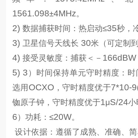
1561.098
4MHz
±
。
2)
35
数据捕获时间：热启动≤
秒，
3)
30
卫星信号天线长
米（可定制
4)
166dBW
接受灵敏度：捕获＜－
5) 3
）时间保持单元守时精度：时
OCXO
7*10-9
选用
，守时精度优于
1
S/24
铷原子钟，守时精度优于
μ
小
6
20W
）功耗：≤
。
设计依据：遵循了成熟、准确、简