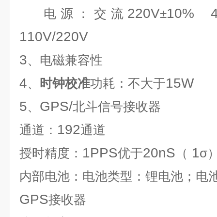
220V
10% 4
电源：交流
±
110V/220V
3
、电磁兼容性
4
15W
、
时钟校准
功耗：不大于
5
GPS/
、
北斗信号接收器
192
通道：
通道
1PPS
20nS
1
授时精度：
优于
（
σ
内部电池：电池类型：锂电池；电池
GPS
接收器