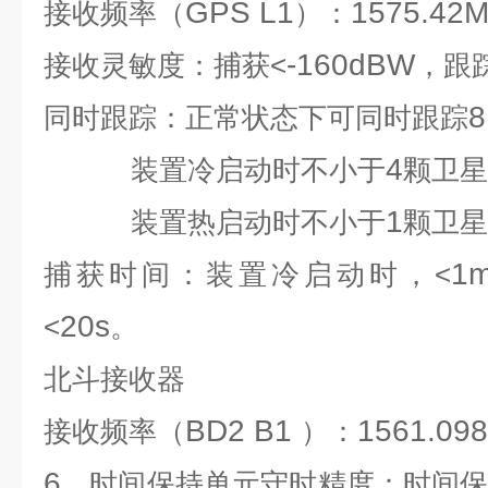
GPS L1
1575.42
接收频率（
）：
-160dBW
接收灵敏度：捕获<
，跟
8
同时跟踪：正常状态下可同时跟踪
4
装置冷启动时不小于
颗卫星
1
装置热启动时不小于
颗卫星
1m
捕获时间：装置冷启动时，<
20s
<
。
北斗接收器
BD2 B1
1561.098
接收频率（
）：
6
、时间保持单元守时精度：时间