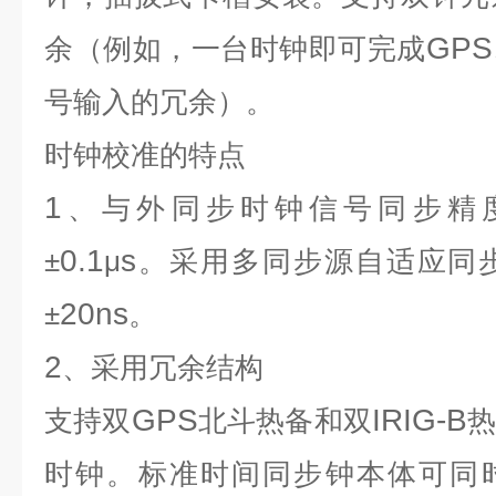
GPS
余（例如，一台时钟即可完成
号输入的冗余）。
时钟校准
的特点
1
、与外同步时钟信号同步精
0.1
s
±
μ
。采用多同步源自适应同
20ns
±
。
2
、采用冗余结构
GPS
IRIG-B
支持双
北斗热备和双
时钟。标准时间同步钟本体可同