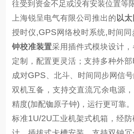
往受到资金不足或没有安装位置等
上海锐呈电气有限公司推出的
以太
,GPS
,
授时仪
网络校时系统
时间同
钟校准装置
采用插件式模块设计，
定制，配置更灵活；支持多种外部
GPS
成对
、北斗、时间同步网信号
双机互备，支持交直流冗余电源，
(
)
精度
加配铷原子钟
，运行更可靠。
1U/2U
标准
工业机架式机箱，经防
计，插拔式卡槽安装。支持双钟冗