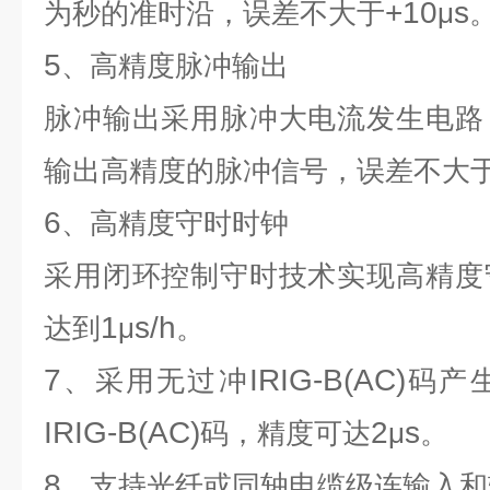
+10
s
为秒的准时沿，误差不大于
μ
5
、高精度脉冲输出
脉冲输出采用脉冲大电流发生电路
输出高精度的脉冲信号，误差不大
6
、高精度守时时钟
采用闭环控制守时技术实现高精度
1
s/h
达到
μ
。
7
IRIG-B(AC)
、采用无过冲
码产
IRIG-B(AC)
2
s
码，精度可达
μ
。
8
、支持光纤或同轴电缆级连输入和