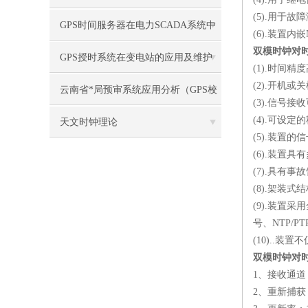
(5).
用于故障
GPS时间服务器在电力SCADA系统中
(6).
装置内嵌
双模时钟对
的应用
GPS授时系统在变电站的应用及维护
(1).
时间精度
(2).
开机或关
保养（2）
云南省*局预审系统应用分析（GPS校
(3).
信号接收
(4).
可设定的
时服务器）
天文时钟理论
(5).
装置的信
(6).
装置具有
(7).
具有事故
(8).
架装式结
(9).
装置采用
号、
NTP/PT
(10)..
装置不
双模时钟对
1
、接收通道
2
、重新捕获