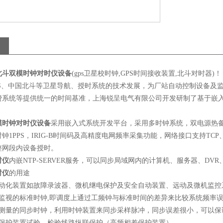
北斗双模时钟对时仪设备
(gps
卫星校时钟
,GPS
时间接收装置
,
北斗对时器
)
！
S
、中国北斗等卫星导航、授时系统的技术发展，为厂站自动控制设备及
费系统等提供统一的时间基准，上海锐呈电气有限公司开发研制了基于嵌
模时钟对时仪设备
采用嵌入式系统开发平台，采用多时钟系统，双电源热
时钟
1PPS
，
IRIG-B
时间码及高精度电网频率采集功能，网络接口支持
TCP
整网段内设备授时。
时仪
内嵌
NTP-SERVER
服务，可以同步局域网内的计算机、服务器、
DVR
时仪
的用途
动化装置如故障录波器、微机继电保护及安全自动装置、远动及微机监控
监视的标准时钟
,
即调度上通过工频钟与标准时间的差异来比较系统频率
测量的同步时钟，利用时钟装置来同步采样脉冲，同步误差很小，可以保
保护装置试验，检验线路纵联保护（高频相差保护装置）。