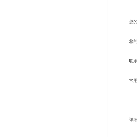
您
您
联
常
详