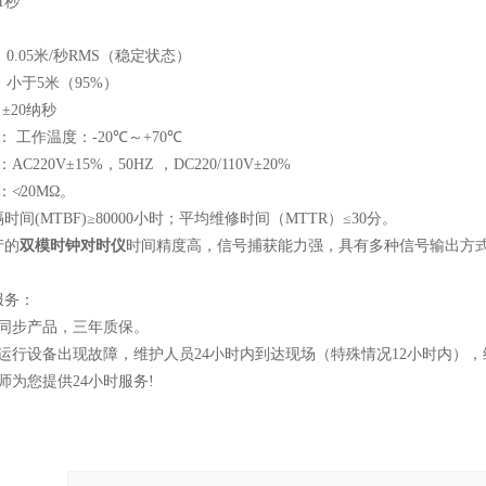
1
秒
：
0.05
米
/
秒
RMS
（稳定状态）
：小于
5
米（
95%
）
±
20
纳秒
：
工作温度：
-20
℃～
+70
℃
：
AC220V
±
15%
，
50HZ
，
DC220/110V
±
20%
：≮
20M
Ω。
隔时间
(MTBF)
≥
80000
小时；平均维修时间（
MTTR
）≤
30
分。
产的
双模时钟对时仪
时间精度高，信号捕获能力强，具有多种信号输出方
服务：
同步产品，三年质保。
运行设备出现故障，维护人员24小时内到达现场（特殊情况12小时内），
师为您提供24小时服务!