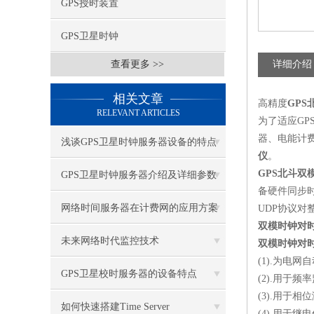
GPS授时装置
GPS卫星时钟
查看更多 >>
详细介绍
相关文章
高精度
GPS
RELEVANT ARTICLES
为了适应
GP
器、电能计
浅谈GPS卫星时钟服务器设备的特点
仪
。
GPS
北斗双
GPS卫星时钟服务器介绍及详细参数
备硬件同步
网络时间服务器在计费网的应用方案
UDP
协议对
双模时钟对
未来网络时代监控技术
双模时钟对
(1).
为电网自
GPS卫星校时服务器的设备特点
(2).
用于频率
(3).
用于相位
如何快速搭建Time Server
(4).
用于继电