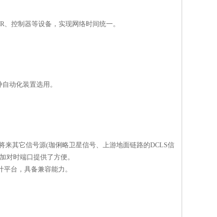
R
、控制器等设备，实现网络时间统一。
种自动化装置选用。
将来其它信号源
(
珈俐略卫星信号、上游地面链路的
DCLS
信
加对时端口提供了方便。
计平台，具备兼容能力。