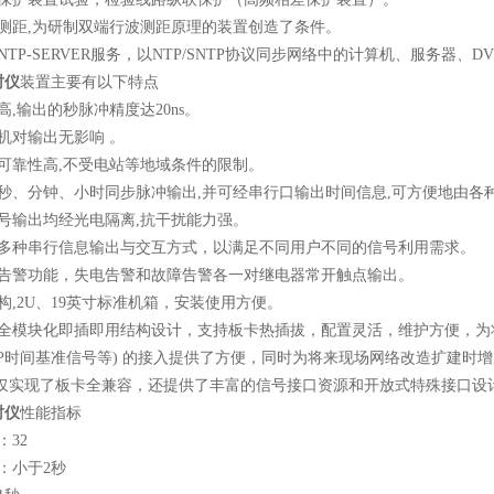
测距
,
为研制双端行波测距原理的装置创造了条件。
NTP-SERVER
服务，以
NTP/SNTP
协议同步网络中的计算机、服务器、
DV
时仪
装置主要有以下特点
高
,
输出的秒脉冲精度达
20ns
。
机对输出无影响
。
可靠性高
,
不受电站等地域条件的限制。
秒、分钟、小时同步脉冲输出
,
并可经串行口输出时间信息
,
可方便地由各
号输出均经光电隔离
,
抗干扰能力强。
多种串行信息输出与交互方式，以满足不同用户不同的信号利用需求。
告警功能，失电告警和故障告警各一对继电器常开触点输出。
构
,2U
、
19
英寸标准机箱，安装使用方便。
全模块化即插即用结构设计，支持板卡热插拔，配置灵活，维护方便，为
P
时间基准信号等
)
的接入提供了方便，同时为将来现场网络改造扩建时增
仅实现了板卡全兼容，还提供了丰富的信号接口资源和开放式特殊接口设
时仪
性能指标
：
32
：小于
2
秒