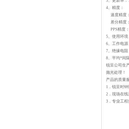
3
、更新率：
4
、精度：
速度精度
差分精度
PPS
精度：
5
、使用环境
6
、工作电源
7
、绝缘电阻
8
、平均*间
锐呈公司生
抛光处理！
产品的质量
1
．锐呈时钟
2
．现场在线
3
．专业工程