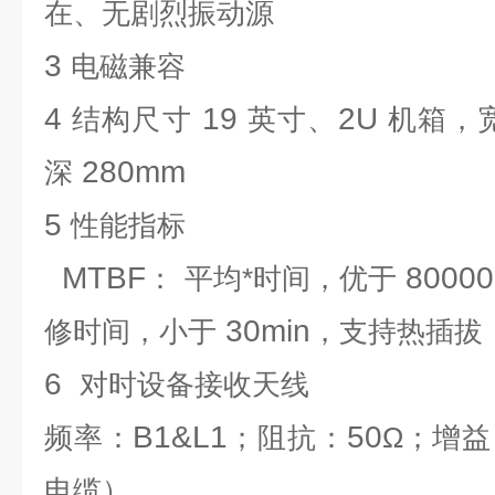
在、无剧烈振动源
3
电磁兼容
4
19
2U
结构尺寸
英寸、
机箱，
280mm
深
5
性能指标
MTBF
80000
：
平均*时间，优于
30min
修时间，小于
，支持热插拔
6
对时设备
接收天线
B1&L1
50
频率：
；阻抗：
Ω；增益
电缆）