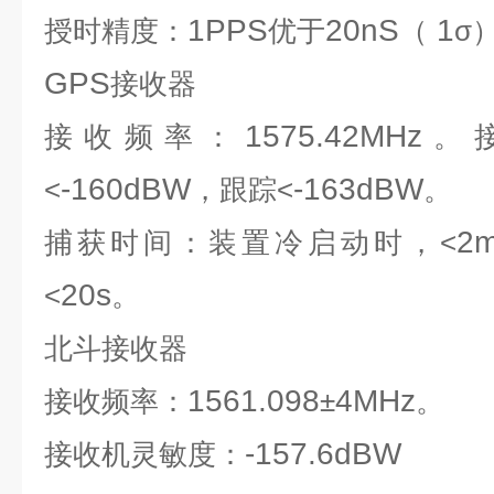
1PPS
20nS
1
授时精度：
优于
（
σ
GPS
接收器
1575.42MHz
接收频率
：
。
-160dBW
-163dBW
<
，跟踪<
。
2m
捕获时间：装置冷启动时，<
20s
<
。
北斗接收器
1561.098
4MHz
接收频率
：
±
。
-157.6dBW
接收机灵敏度：