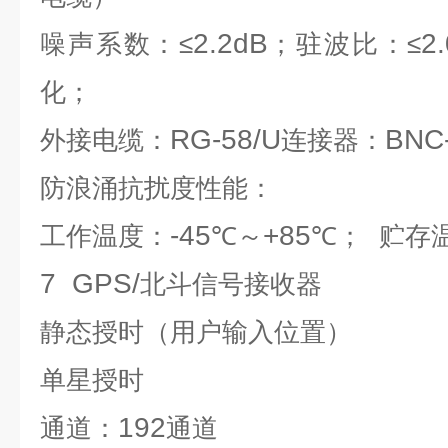
2.2dB
2
噪声系数：≤
；驻波比：≤
化；
RG-58/U
BNC
外接电缆：
连接器：
防浪涌抗扰度性能：
-45
+85
工作温度：
℃～
℃；
贮存
7 GPS/
北斗信号接收器
静态授时（用户输入位置）
单星授时
192
通道：
通道