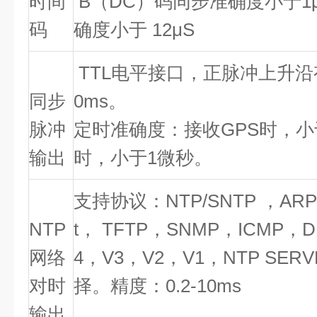
时间
B
（
DC
）码同步准确度小于
1
码
确度小于
12μS
TTL
电平接口，正脉冲上升沿
同步
0ms
。
脉冲
定时准确度：接收
GPS
时，小
输出
时，小于
1
微秒。
支持协议：
NTP/SNTP
，
ARP
NTP
t
，
TFTP
，
SNMP
，
ICMP
，
D
网络
4
，
V3
，
V2
，
V1
，
NTP SERV
对时
择。精度：
0.2-10ms
输出