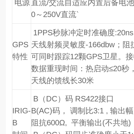
电源
直流
/
交流自适应内置后备电
0
～
250V
直流
`
1PPS
秒脉冲定时准确度
:20ns
GPS
天线射频灵敏度
-166dbw
；阻
特性
可同时跟踪
12
颗
GPS
卫星。接
数据重现时间：热启动
≤20
秒
天线的馈线长
30
米
B
（
DC
）码
RS422
接口
IRIG-
B(AC)
码，
调制比
3:1 ,
输出幅
B
阻抗
600Ω,
平衡输出
(
不共地
)