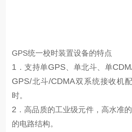
GPS
统一校时装置
设备的特点
1
GPS
CDM
．支持单
、单北斗、单
GPS/
/CDMA
北斗
双系统接收机
时
。
2
．高品质的工业级元件，高水准
的电路结构。