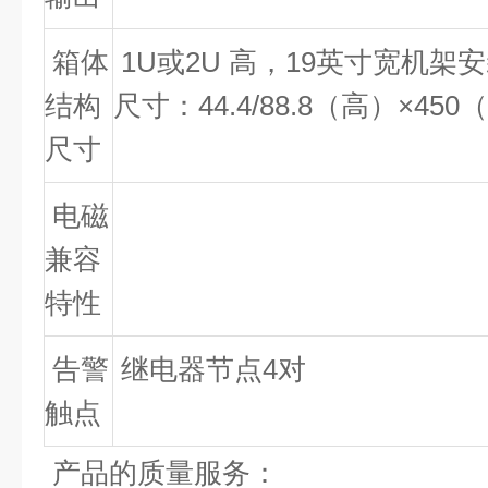
箱体
1U
或
2U
高，
19
英寸宽机架安
结构
尺寸：
44.4/88.8
（高）
×450
（
尺寸
电磁
兼容
特性
告警
继电器节点
4
对
触点
产品的质量服务：